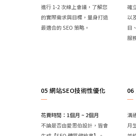
進行 1-2 次線上會議，了解您
確
的實際需求與目標，量身打造
以
最適合的 SEO 策略。
目
服
05 網站SEO技術性優化
0
花費時間：1個月 ~ 2個月
溝
不論是否由愛思伯設計，皆會
月
生成【SEO 體質健檢書】。
並