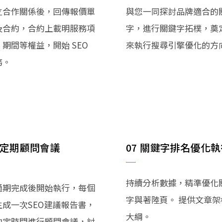
立合作關係後，回傳報價單
與您一同探討品牌適合的
及合約，合約上載明服務項
字，進行關鍵字拓樸，奠
、期間等權益，開始 SEO
來執行搜尋引擎優化的方
務。
6 定期顧問會議
07 關鍵字排名優化
持續分析數據，精準優化
通期完成後開始執行，每個
字與著陸頁。 提供文章架
生成一次SEO建議報告書，
大綱。
約定時間進行顧問會議，討